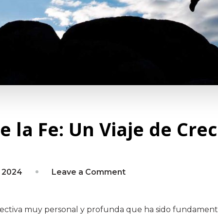
e la Fe: Un Viaje de Cre
on
e 2024
Leave a Comment
Creer
en
ctiva muy personal y profunda que ha sido fundamental 
el