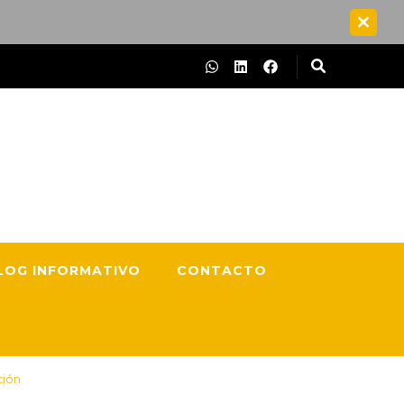
 seguridad y el buen servicio, aplicando energías renovables con
hos años de experiencia en el sector.
LOG INFORMATIVO
CONTACTO
ción