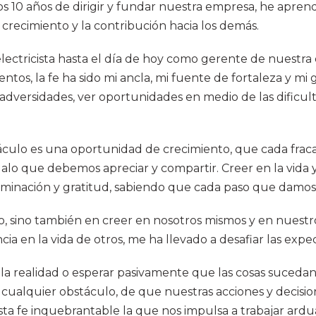
tos 10 años de dirigir y fundar nuestra empresa, he apre
Poder
recimiento y la contribución hacia los demás.
de
la
 electricista hasta el día de hoy como gerente de nuestr
Fe:
s, la fe ha sido mi ancla, mi fuente de fortaleza y ​​mi
Un
 adversidades, ver oportunidades en medio de las dificu
Viaje
de
Crecimiento
culo es una oportunidad de crecimiento, que cada fraca
y
alo que debemos apreciar y compartir. Creer en la vida 
Contribución
erminación y gratitud, sabiendo que cada paso que damos
vino, sino también en creer en nosotros mismos y en nues
a en la vida de otros, me ha llevado a desafiar las expec
r la realidad o esperar pasivamente que las cosas sucedan.
cualquier obstáculo, de que nuestras acciones y decisi
sta fe inquebrantable la que nos impulsa a trabajar ardu