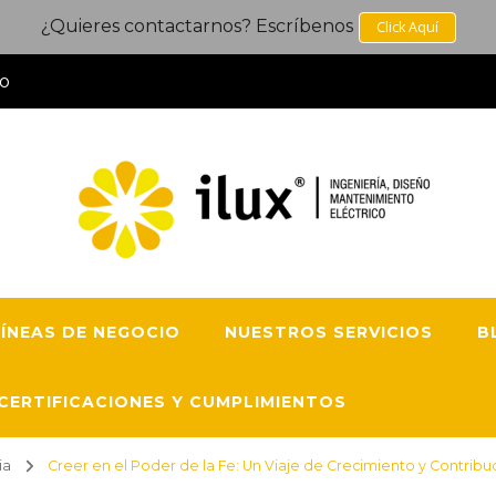
¿Quieres contactarnos? Escríbenos
Click Aquí
co
S.A.S
s de ingeniería eléctrica, 100% comprometidos con la calidad, la
econocida por mantener un equipo de trabajo calificado y con muc
LÍNEAS DE NEGOCIO
NUESTROS SERVICIOS
B
CERTIFICACIONES Y CUMPLIMIENTOS
ia
Creer en el Poder de la Fe: Un Viaje de Crecimiento y Contribu