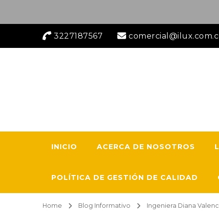
3227187567
comercial@ilux.com.
ILUX INGENIERÍA 
Empresa especializada en el desarrollo de proyecto
la última tecnología, r
INICIO
ACERCA DE NOSOTROS
POLÍTICA DE GESTIÓN DE CALIDAD
Home
Blog Informativo
Ingeniera Diana Valenc