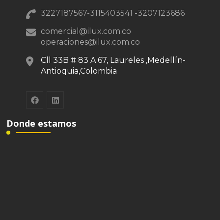
3227187567-3115403541 -3207123686
comercial@ilux.com.co
operaciones@ilux.com.co
Cll 33B # 83 A 67, Laureles ,Medellín-
Antioquia,Colombia
Donde estamos